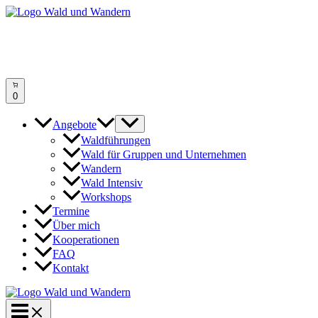
Zum
Inhalt
springen
0
Angebote
Waldführungen
Wald für Gruppen und Unternehmen
Wandern
Wald Intensiv
Workshops
Termine
Über mich
Kooperationen
FAQ
Kontakt