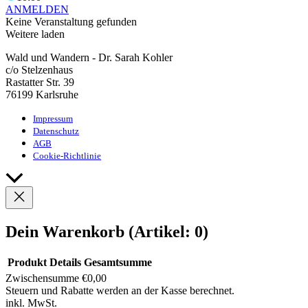
ANMELDEN
Keine Veranstaltung gefunden
Weitere laden
Wald und Wandern - Dr. Sarah Kohler
c/o Stelzenhaus
Rastatter Str. 39
76199 Karlsruhe
Impressum
Datenschutz
AGB
Cookie-Richtlinie
Nach
oben
scrollen
Dein Warenkorb
(Artikel: 0)
Produkt
Details
Gesamtsumme
Zwischensumme
€0,00
Produkte
Steuern und Rabatte werden an der Kasse berechnet.
inkl. MwSt.