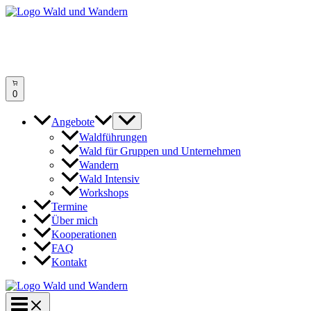
Zum
Inhalt
springen
0
Angebote
Waldführungen
Wald für Gruppen und Unternehmen
Wandern
Wald Intensiv
Workshops
Termine
Über mich
Kooperationen
FAQ
Kontakt